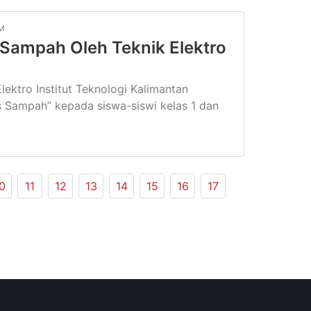
AM
Sampah Oleh Teknik Elektro
lektro Institut Teknologi Kalimantan
 Sampah” kepada siswa-siswi kelas 1 dan
0
11
12
13
14
15
16
17