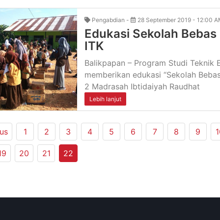
Pengabdian -
28 September 2019 - 12:00 
Edukasi Sekolah Bebas 
ITK
Balikpapan – Program Studi Teknik E
memberikan edukasi “Sekolah Bebas
2 Madrasah Ibtidaiyah Raudhat
Lebih lanjut
us
1
2
3
4
5
6
7
8
9
1
19
20
21
22