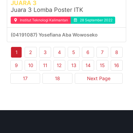
JUARA 3
Juara 3 Lomba Poster ITK
Institut Teknologi Kalimantan
28 September 2022
(04191087) Yosefiana Aba Wowoseko
1
2
3
4
5
6
7
8
9
10
11
12
13
14
15
16
17
18
Next Page