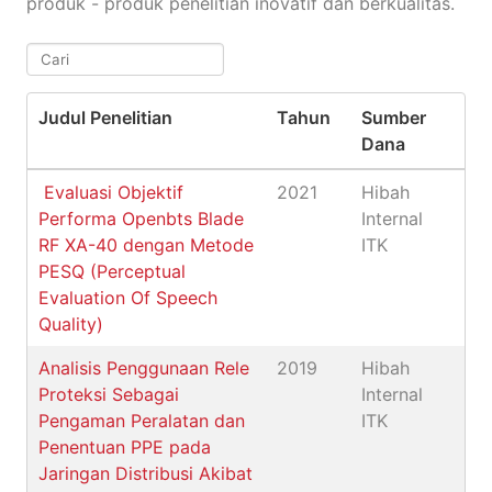
produk - produk penelitian inovatif dan berkualitas.
.
Judul Penelitian
Tahun
Sumber
Dana
Evaluasi Objektif
2021
Hibah
Performa Openbts Blade
Internal
RF XA-40 dengan Metode
ITK
PESQ (Perceptual
Evaluation Of Speech
Quality)
Analisis Penggunaan Rele
2019
Hibah
Proteksi Sebagai
Internal
Pengaman Peralatan dan
ITK
Penentuan PPE pada
Jaringan Distribusi Akibat