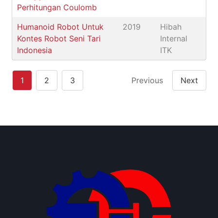
Perhitungan Coulomb
Humanoid Robot Untuk
2019
Hibah
Kontes Robot Seni Tari
Internal
Indonesia
ITK
1
2
3
Previous
Next