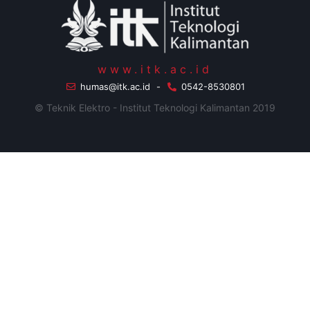
www.itk.ac.id
humas@itk.ac.id
-
0542-8530801
© Teknik Elektro - Institut Teknologi Kalimantan 2019