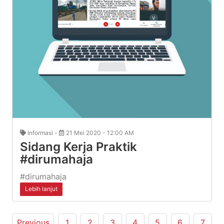
Informasi -
21 Mei 2020 - 12:00 AM
Sidang Kerja Praktik
#dirumahaja
#dirumahaja
Lebih lanjut
Previous
1
2
3
4
5
6
7