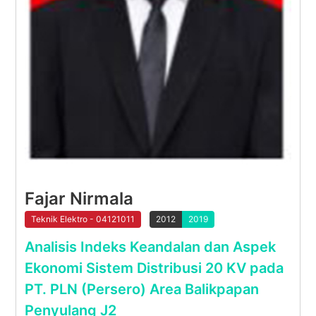
Fajar Nirmala
Teknik Elektro - 04121011
2012
2019
Analisis Indeks Keandalan dan Aspek
Ekonomi Sistem Distribusi 20 KV pada
PT. PLN (Persero) Area Balikpapan
Penyulang J2