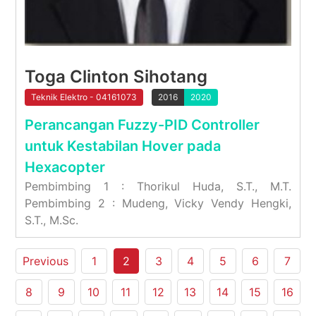
Toga Clinton Sihotang
Teknik Elektro - 04161073
2016
2020
Perancangan Fuzzy-PID Controller
untuk Kestabilan Hover pada
Hexacopter
Pembimbing 1 : Thorikul Huda, S.T., M.T.
Pembimbing 2 : Mudeng, Vicky Vendy Hengki,
S.T., M.Sc.
Previous
1
2
3
4
5
6
7
8
9
10
11
12
13
14
15
16