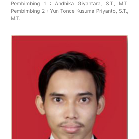
Pembimbing 1 : Andhika Giyantara, S.T., M.T.
Pembimbing 2 : Yun Tonce Kusuma Priyanto, S.T.,
M.T.