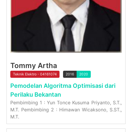
Tommy Artha
Teknik Elektro - 04161074
2016
2020
Pemodelan Algoritma Optimisasi dari
Perilaku Bekantan
Pembimbing 1 : Yun Tonce Kusuma Priyanto, S.T.,
M.T. Pembimbing 2 : Himawan Wicaksono, S.ST.,
M.T.