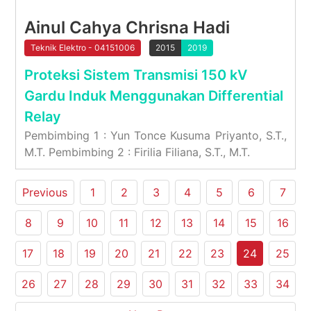
Ainul Cahya Chrisna Hadi
Teknik Elektro - 04151006
2015
2019
Proteksi Sistem Transmisi 150 kV
Gardu Induk Menggunakan Differential
Relay
Pembimbing 1 : Yun Tonce Kusuma Priyanto, S.T.,
M.T. Pembimbing 2 : Firilia Filiana, S.T., M.T.
Previous
1
2
3
4
5
6
7
8
9
10
11
12
13
14
15
16
17
18
19
20
21
22
23
24
25
26
27
28
29
30
31
32
33
34