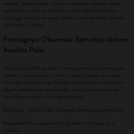
sedang, hingga besar. Hal ini membuka peluang untuk
memahami ritme permainan secara lebih mendalam,
sehingga keputusan yang diambil menjadi lebih terarah
dan berbasis data.
Pentingnya Observasi Bertahap dalam
Analisis Pola
Observasi bertahap berarti mengamati hasil permainan
dalam interval waktu tertentu, bukan hanya dari satu
atau dua putaran saja. Dengan pendekatan ini, pemain
dapat menghindari kesimpulan yang terburu-buru dan
lebih fokus pada tren yang terbentuk.
Beberapa manfaat dari observasi bertahap antara lain:
Mengidentifikasi pola berulang dalam rentang spin
tertentu