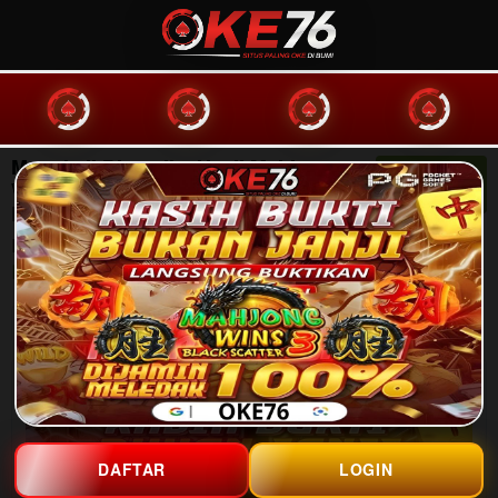
DAFTAR
LOGIN
Daxa News
Situs Terpercaya
Mengkaji Dinamika Hasil Mahjong Wins 3 melalui Observasi Pola Bertahap Terstruktur
Mengkaji Dinamika Hasil Mahjong
88
$
Wins 3 melalui Observasi Pola
Bertahap Terstruktur
By
Daxa News
121,002
sales
PILIHAN PUSAT
Item Details
DAFTAR
LOGIN